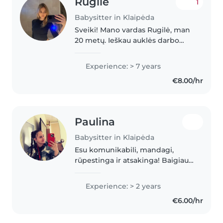
Rugile
1
Babysitter in Klaipėda
Sveiki! Mano vardas Rugilė, man
20 metų. Ieškau auklės darbo
Klaipėdoje. Esu atsakinga,
rūpestinga ir labai myliu vaikus.
Experience: > 7 years
Turiu asmeninės patirties
€8.00/hr
prižiūrint savo 8 metų brolį,
todėl..
Paulina
Babysitter in Klaipėda
Esu komunikabili, mandagi,
rūpestinga ir atsakinga! Baigiau
12 klasių, dabar jau esu būsima
trečio kurso pradinio ugdymo
Experience: > 2 years
pedagogikos studentė. Atlikau
€6.00/hr
praktiką priešmokyklinėje
grupėje,..