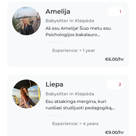
Amelija
1
Babysitter in Klaipėda
Aš esu Amelija! Šiuo metu esu
Psichologijos bakalauro
studentė, siekianti tapti
medicinos psichologė. Esu
Experience: > 1 year
kantri, rūpestinga, empatiška ir
€6.00/hr
linksma. Turiu patirties
savanoriaudama vaikų..
Liepa
2
Babysitter in Klaipėda
Esu atsakinga mergina, kuri
ruošiasi studijuoti pedagogiką,
turiu patirties su vaikais nuo
mažens, esu dirbus aukle kelis
Experience: > 4 years
kartus, turiu judrų beveik keturių
€9.00/hr
metų sūnėną, kurį prižiūriu,..