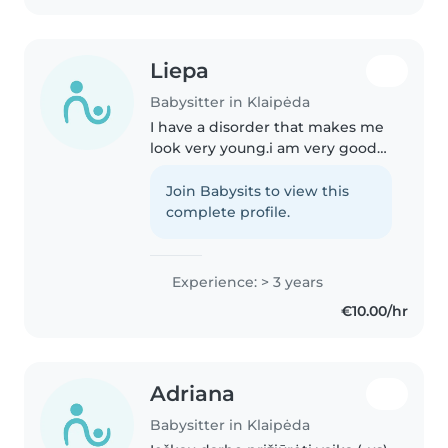
Liepa
Babysitter in Klaipėda
I have a disorder that makes me
look very young.i am very good
with kids and i am very kind.
There is going to be two
Join Babysits to view this
babysitters watching your child:)
complete profile.
Experience: > 3 years
€10.00/hr
Adriana
Babysitter in Klaipėda