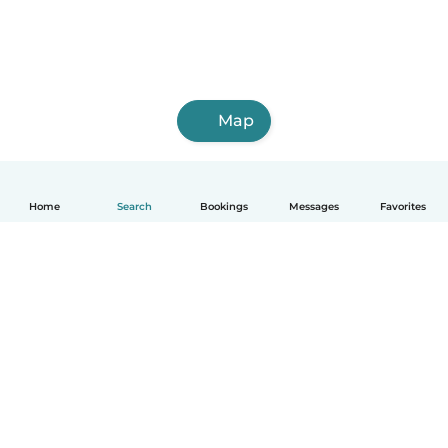
Map
Home
Search
Bookings
Messages
Favorites
English
How it works
Help
Terms & Privacy
Pricing
Company details
Babysits for Work