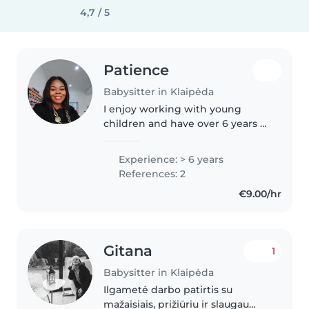
4,7 / 5
Patience
Babysitter in Klaipėda
I enjoy working with young
children and have over 6 years of
experience teaching
preschoolers. I'm also a certified
Experience: > 6 years
ESL tutor and a student nurse,
References: 2
which has strengthened my
€9.00/hr
patience..
Gitana
1
Babysitter in Klaipėda
Ilgametė darbo patirtis su
mažaisiais, prižiūriu ir slaugau