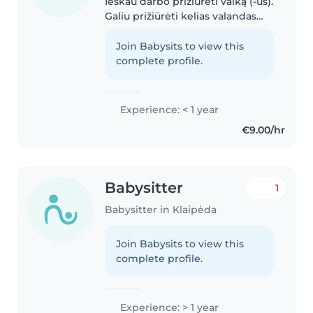
Ieškau darbo prižiūrėti vaiką (-us).
Galiu prižiūrėti kelias valandas
per dieną. Esu labai atsakingas
žmogus, mėgstu pajuokauti ir
Join Babysits to view this
pažaisti įvairių žaidimų ir
complete profile.
susirastų užsiėmimų,..
Experience: < 1 year
€9.00/hr
Babysitter
1
Babysitter in Klaipėda
Join Babysits to view this
complete profile.
Experience: > 1 year