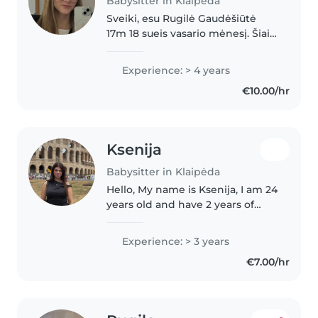
Babysitter in Klaipėda
Sveiki, esu Rugilė Gaudėšiūtė
17m 18 sueis vasario mėnesį. Šiais
metais baigiau 10 klasių Eduardo
Balsio menų gimnazijoje. Esu
Experience: > 4 years
muzikantė. Turiu 2 jaunesnius
€10.00/hr
brolius ir 3 jaunesnes..
Ksenija
Babysitter in Klaipėda
Hello, My name is Ksenija, I am 24
years old and have 2 years of
experience working in
kindergartens. I also completed
Experience: > 3 years
a 6-month year abroad and can
€7.00/hr
communicate well in German,
Russian,..