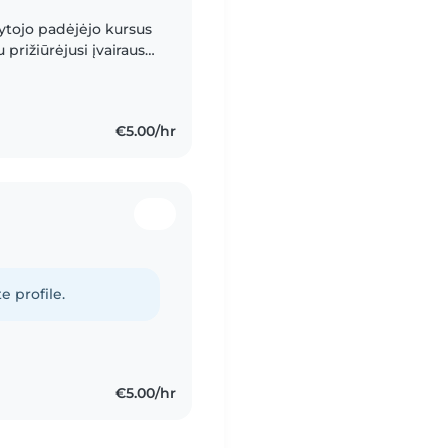
ytojo padėjėjo kursus
u prižiūrėjusi įvairaus
kus, todėl puikiai
€5.00/hr
e profile.
€5.00/hr