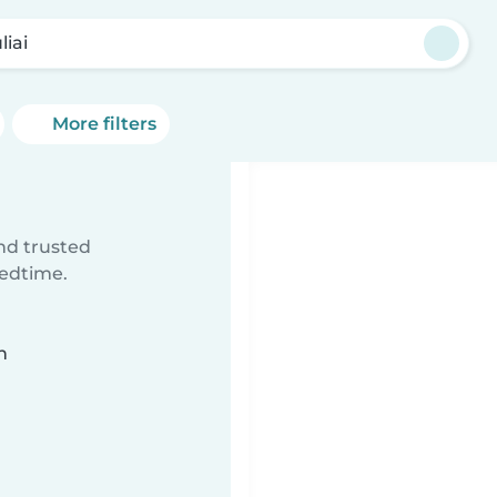
liai
More filters
ind trusted
bedtime.
n