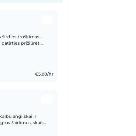
s širdies troškimas -
patirties prižiūrėti
amžiaus vaikus. Moku
€5.00/hr
Kalbu angliškai ir
mėgtus žaidimus, skaitau
 sertifikatu