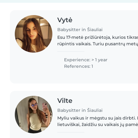
Vytė
Babysitter in Šiauliai
Esu 17-metė prižiūrėtoja, kurios tikra
rūpintis vaikais. Turiu pusantrų metų 
kūdikius, mažylius ir ikimokyklinio 
lietuvių..
Experience: > 1 year
References: 1
Vilte
Babysitter in Šiauliai
Myliu vaikus ir mėgstu su jais dirbti. 
lietuviškai, žaidžiu su vaikais jų pa
pasakas ir piešiu. Pirmosios pagalbos
pasižymiu.