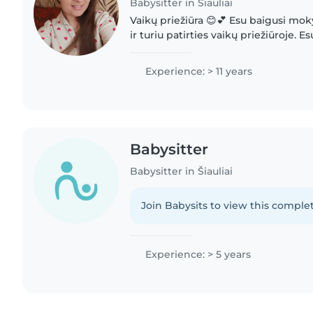
Babysitter in Šiauliai
Vaikų priežiūra 😊💕 Esu baigusi mok
ir turiu patirties vaikų priežiūroje. Es
amžiaus vaikus, ir pati auginu du vai
suprantu..
Experience: > 11 years
Babysitter
Babysitter in Šiauliai
Join Babysits to view this complet
Experience: > 5 years