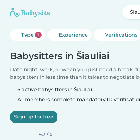
Šiau
Type
Experience
Verifications
1
Babysitters in Šiauliai
Date night, work, or when you just need a break: f
babysitters in less time than it takes to negotiate 
5 active babysitters in Šiauliai
All members complete mandatory ID verificatio
Sign up for free
4,7 / 5