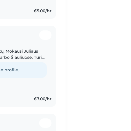
€5.00/hr
tų. Mokausi Juliaus
arbo Šiauliuose. Turiu
žiaus vaikais – nuo
e profile.
€7.00/hr