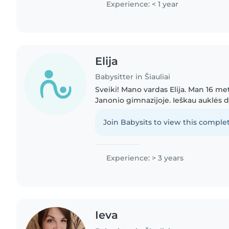
Experience: < 1 year
Elija
Babysitter in Šiauliai
Sveiki! Mano vardas Elija. Man 16 me
Janonio gimnazijoje. Ieškau auklės d
3 metų patirtį dirbant su įvairaus am
mažylių..
Join Babysits to view this complet
Experience: > 3 years
Ieva