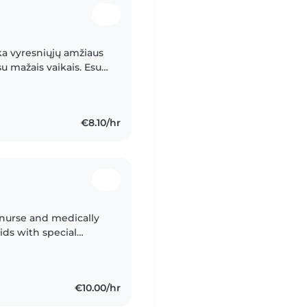
ka vyresniųjų amžiaus
su mažais vaikais. Esu
i specialistė, gebanti
€8.10/hr
 nurse and medically
ids with special
€10.00/hr