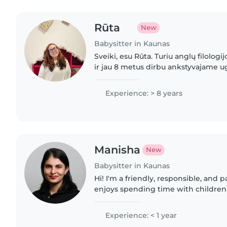
Rūta
New
Babysitter in Kaunas
Sveiki, esu Rūta. Turiu anglų filolog
ir jau 8 metus dirbu ankstyvajame 
vaikučiais. Esu empatiška, rūpestinga
turi suteikti..
Experience: > 8 years
Manisha
New
Babysitter in Kaunas
Hi! I'm a friendly, responsible, and
enjoys spending time with children. 
and safe environment where kids f
for. I'm reliable,..
Experience: < 1 year