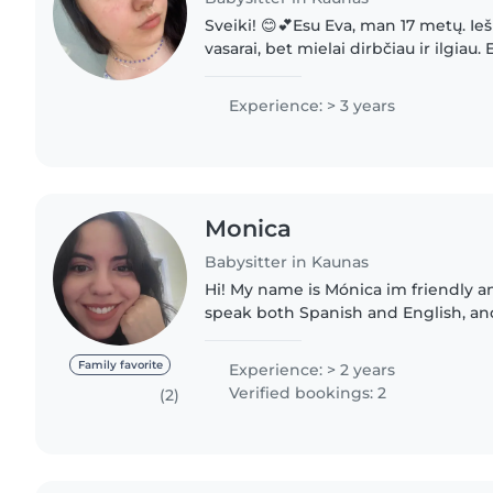
Sveiki! 😊💕Esu Eva, man 17 metų. Ie
vasarai, bet mielai dirbčiau ir ilgiau.
atsakinga ir mėgstu leisti laiką su vai
savo pusseserę..
Experience: > 3 years
Monica
Babysitter in Kaunas
Hi! My name is Mónica im friendly an
speak both Spanish and English, an
time with kids in creative and fun wa
and crafts, painting,..
Family favorite
Experience: > 2 years
Verified bookings: 2
(2)