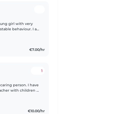
oung girl with very
ustable behaviour. I am
g hand and could takie
€7.00/hr
1
 caring person. I have
acher with children of
 preschoolers and
€10.00/hr