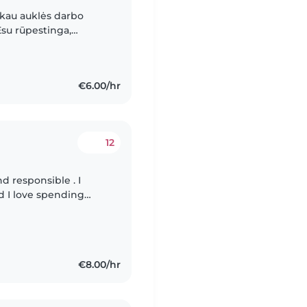
škau auklės darbo
 Esu rūpestinga,
kais. Esu prižiūrėjusi
€6.00/hr
12
d responsible . I
d I love spending
ys. I'm great at arts
€8.00/hr