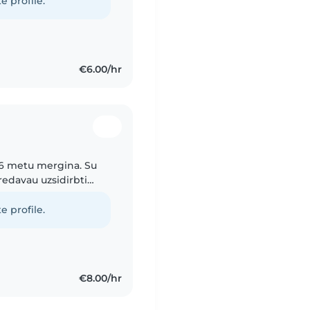
e profile.
€6.00/hr
 16 metu mergina. Su
oredavau uzsidirbti
urio irgi gavau auklės
e profile.
€8.00/hr