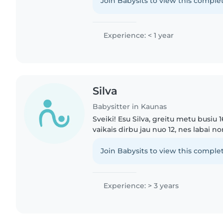
vaikus..
Join Babysits to view this complet
Experience: < 1 year
Silva
Babysitter in Kaunas
Sveiki! Esu Silva, greitu metu busiu
vaikais dirbu jau nuo 12, nes labai n
savų pinigų. Turiu mažesni broli, iš k
patirties...
Join Babysits to view this complet
Experience: > 3 years