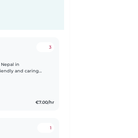
3
 Nepal in
friendly and caring
 and taking care of
€7.00/hr
1