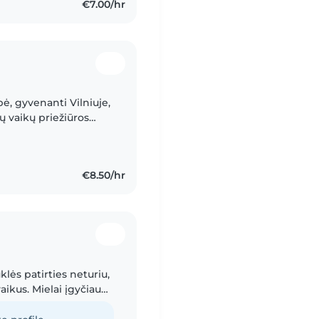
€7.00/hr
ė, gyvenanti Vilniuje,
ų vaikų priežiūros
 ir kurti jiems saugią,
€8.50/hr
klės patirties neturiu,
aikus. Mielai įgyčiau
u prižiūrėdama jūsų