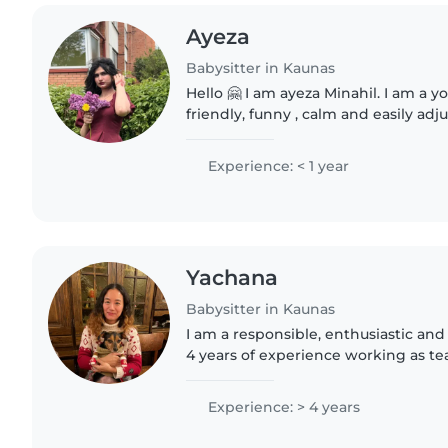
Ayeza
Babysitter in Kaunas
Hello 🤗 I am ayeza Minahil. I am a y
friendly, funny , calm and easily adj
very responsible, active and helpin
care..
Experience: < 1 year
Yachana
Babysitter in Kaunas
I am a responsible, enthusiastic and
4 years of experience working as te
all ages including infants, toddlers,
elementary/..
Experience: > 4 years