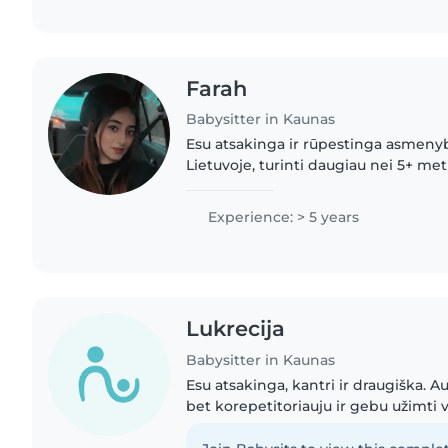
Farah
Babysitter in Kaunas
Esu atsakinga ir rūpestinga asmenyb
Lietuvoje, turinti daugiau nei 5+ met
patirtį. Labai mėgstu dirbti su vaikais
smagią..
Experience: > 5 years
Lukrecija
Babysitter in Kaunas
Esu atsakinga, kantri ir draugiška. Au
bet korepetitoriauju ir gebu užimti v
patirties auklės darbe ir pagelbėčia