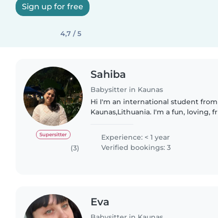
Sign up for free
4,7 / 5
Sahiba
Babysitter in Kaunas
Hi I'm an international student from
Kaunas,Lithuania. I'm a fun, loving, 
person. I love to be around children
them. I'm adaptable to..
Supersitter
Experience: < 1 year
Verified bookings: 3
(3)
Eva
Babysitter in Kaunas