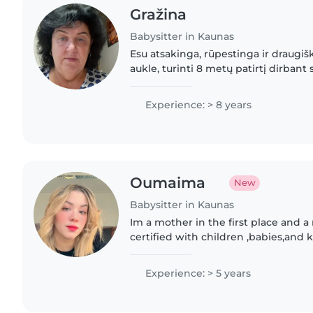
Gražina
Babysitter in Kaunas
Esu atsakinga, rūpestinga ir draugiš
aukle, turinti 8 metų patirtį dirbant 
pirmosios pagalbos sertifikatą turint
prižiūrėti..
Experience: > 8 years
Oumaima
New
Babysitter in Kaunas
Im a mother in the first place and a
certified with children ,babies,and k
needs.
Experience: > 5 years