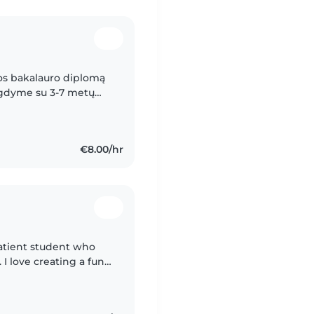
ijos bakalauro diplomą
ugdyme su 3-7 metų
 ir tikiu, kad auklė
€8.00/hr
 patient student who
I love creating a fun
eel happy and cared