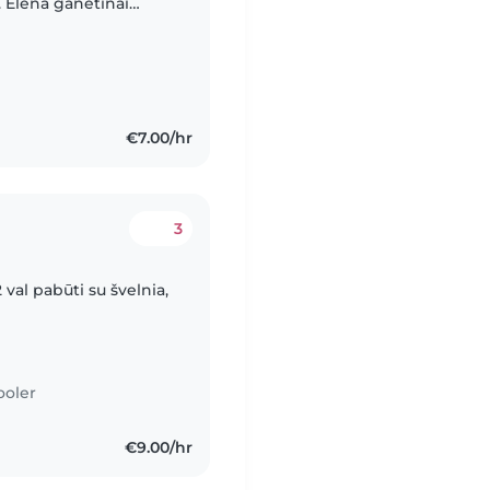
s. Elena ganėtinai
eikius, tačiau yra
€7.00/hr
3
 val pabūti su švelnia,
ooler
€9.00/hr