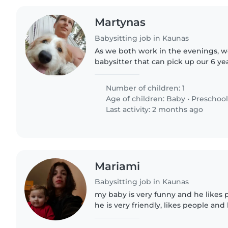
Martynas
Babysitting job in Kaunas
As we both work in the evenings, we
babysitter that can pick up our 6 y
school and can take care of her fro
10pm. We are looking..
Number of children: 1
Age of children:
Baby
•
Preschool
Last activity: 2 months ago
Mariami
Babysitting job in Kaunas
my baby is very funny and he likes p
he is very friendly, likes people an
with them. we need babysitter in th
daycare,..