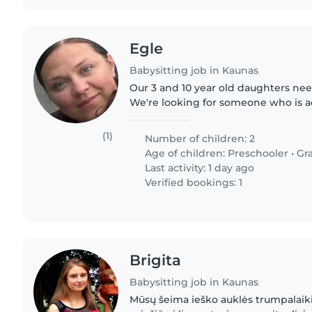
Egle
Babysitting job in Kaunas
Our 3 and 10 year old daughters need
We're looking for someone who is ac
can come up with ideas to keep diff
engaged
(1)
Number of children: 2
Age of children:
Preschooler
•
Gr
Last activity: 1 day ago
Verified bookings: 1
Brigita
Babysitting job in Kaunas
Mūsų šeima ieško auklės trumpalaiki