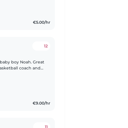
€5.00/hr
12
 baby boy Noah. Great
basketball coach and
 care of Noah.
€9.00/hr
11