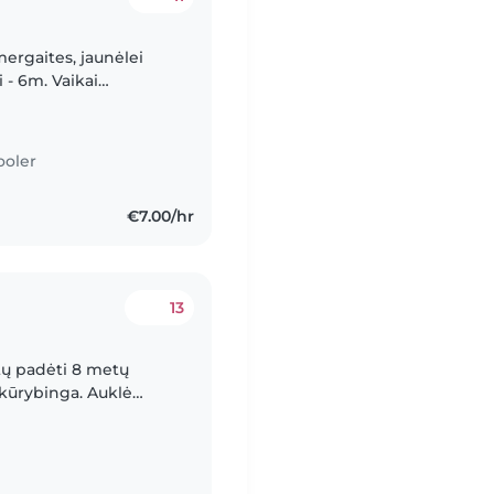
rgaites, jaunėlei
 - 6m. Vaikai
kabinimus ir veiklas
ooler
€7.00/hr
13
ėtų padėti 8 metų
r kūrybinga. Auklė
i su namų darbais,