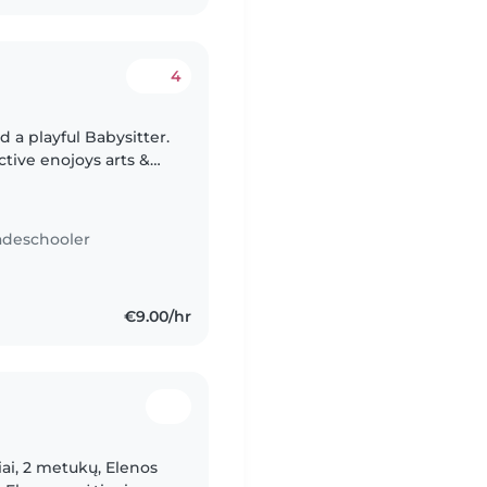
4
 a playful Babysitter.
tive enojoys arts &
erent age girls
adeschooler
€9.00/hr
ai, 2 metukų, Elenos