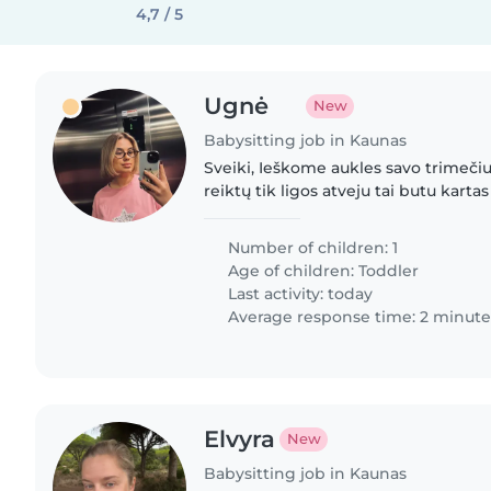
4,7 / 5
Ugnė
New
Babysitting job in Kaunas
Sveiki, Ieškome aukles savo trimečiu
reiktų tik ligos atveju tai butu karta
Jei domina papildomas uždarbis labai
Number of children: 1
Age of children:
Toddler
Last activity: today
Average response time: 2 minute
Elvyra
New
Babysitting job in Kaunas