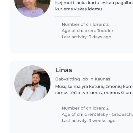
Isejimui i lauka kartu ieskau pagalb
kuriems viskas idomu
Number of children: 2
Age of children:
Toddler
Last activity: 3 days ago
Linas
Babysitting job in Kaunas
Mūsų šeima yra keturių žmonių koma
ramus tėčio tvirtumas, mamos šiluma
smalsumas. Linas yra tėtis, kuris mėg
ieškoti aiškių..
Number of children: 2
Age of children:
Baby
•
Gradesch
Last activity: 3 weeks ago