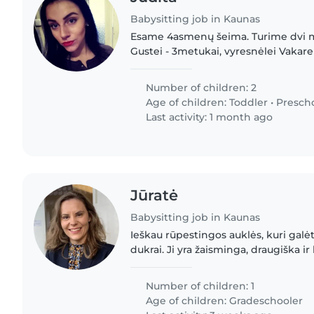
Babysitting job in Kaunas
Esame 4asmenų šeima. Turime dvi me
Gustei - 3metukai, vyresnėlei Vakarei
žaismingi, drąsūs, labai mėgsta apsi
kartu. Alergijų nei..
Number of children: 2
Age of children:
Toddler
•
Presch
Last activity: 1 month ago
Jūratė
Babysitting job in Kaunas
Ieškau rūpestingos auklės, kuri gal
dukrai. Ji yra žaisminga, draugiška i
turėtų būti pasirengusi padėti vaiku
paruošti vakarienę,..
Number of children: 1
Age of children:
Gradeschooler