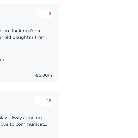
3
 are looking for a
ear old daughter from
m around 5pm until
er
€6.00/hr
16
lay. always smiling.
d love to communicate
e evening, after his