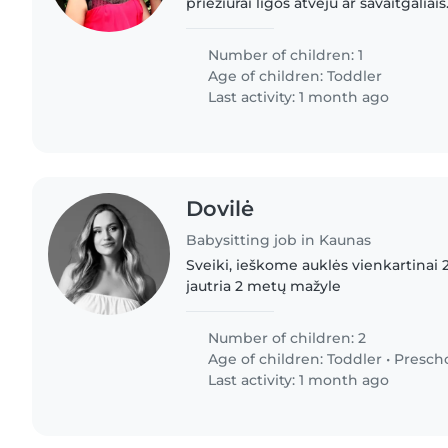
priežiūrai ligos atveju ar savaitgaliai
aiškiai gali pasakyti savo norus ir por
jautresnio..
Number of children: 1
Age of children:
Toddler
Last activity: 1 month ago
Dovilė
Babysitting job in Kaunas
Sveiki, ieškome auklės vienkartinai 2
jautria 2 metų mažyle
Number of children: 2
Age of children:
Toddler
•
Presch
Last activity: 1 month ago