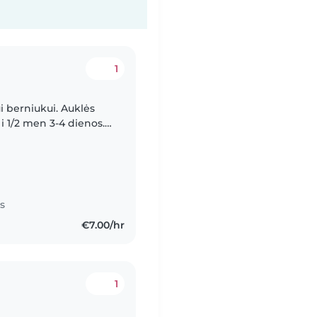
1
i berniukui. Auklės
s i 1/2 men 3-4 dienos.
 lauksiu žiniučių!
s
€7.00/hr
1