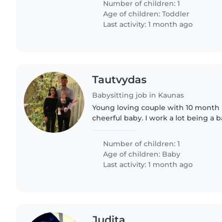
Number of children: 1
Age of children:
Toddler
Last activity: 1 month ago
Tautvydas
Babysitting job in Kaunas
Young loving couple with 10 month
cheerful baby. I work a lot being a 
wife stays home working and taking
Looking for some help..
Number of children: 1
Age of children:
Baby
Last activity: 1 month ago
Judita