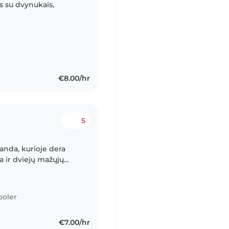
os su dvynukais,
€8.00/hr
5
nda, kurioje dera
 ir dviejų mažųjų
sta spręsti užduotis ir
ooler
€7.00/hr